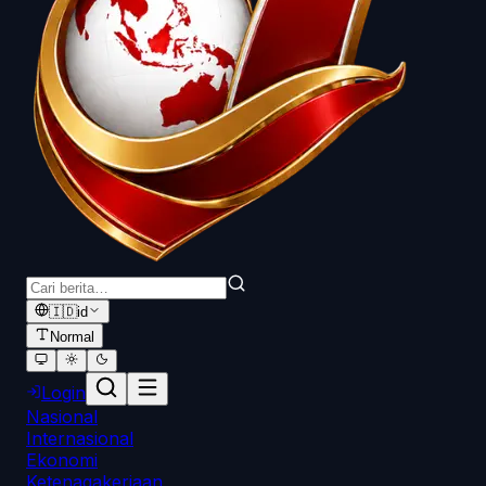
🇮🇩
id
Normal
Login
Nasional
Internasional
Ekonomi
Ketenagakerjaan