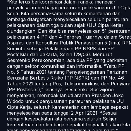
“Kita terus berkoordinasi dalam rangka mengejar
penyelesaian berbagai peraturan pelaksanaan UU Cipt
Kerja. Kita bersama-sama seluruh kementerian dan
lembaga ditargetkan menyelesaikan seluruh peraturan
pelaksanaan dalam tiga bulan sejak (UU Cipta Kerja)
diundangkan. Dan kita bisa menyelesaikan 51 peraturan
pelaksanaan 4 PP dan 4 Perpres,” ujarnya dalam Sera
Aspirasi dan Konsultasi Publik Penyusunan 5 (lima) RP
Kominfo sebagai Pelaksanaan PP NSPK dan PP
Postelsiar dari Jakarta, Senin (29/03). Menurut
Sesmenko Perekonomian, ada dua PP yang berkaitan
dengan sektor komunikasi dan informatika. “Yaitu PP
No. 5 Tahun 2021 tentang Penyelenggaraan Perizinan
Berusaha Berbasis Risiko (PP NSPK) dan PP No. 46
Tahun 2021 tentang Pos, Telekomunikasi, dan Penyiara
(PP Postelsiar),” jelasnya. Sesmenko Susiwijono
menyatakan, menindak lanjuti arahan Presiden Joko
Widodo untuk penyusunan peraturan pelaksana UU
Cipta Kerja, seluruh kementerian dan lembaga sepakat
menyelesaikan pada tanggal 2 April 2021. “Sesuai
dengan kesepakatan kita bersama seluruh Sekjen
kementerian dan lembaga, sepakat Insyaallah akan kita
kejar penyelesaiannya pada tanggal 2 April nanti,”