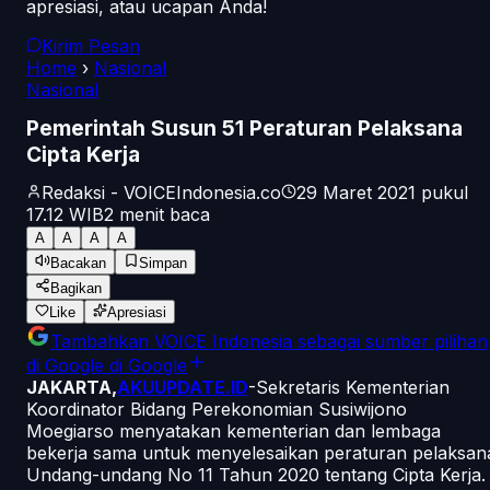
apresiasi, atau ucapan Anda!
Kirim Pesan
Home
›
Nasional
Nasional
Pemerintah Susun 51 Peraturan Pelaksana
Cipta Kerja
Redaksi - VOICEIndonesia.co
29 Maret 2021 pukul
17.12
WIB
2
menit baca
A
A
A
A
Bacakan
Simpan
Bagikan
Like
Apresiasi
Tambahkan
VOICE Indonesia
sebagai sumber pilihan
di Google
di Google
JAKARTA,
AKUUPDATE.ID
-Sekretaris Kementerian
Koordinator Bidang Perekonomian Susiwijono
Moegiarso menyatakan kementerian dan lembaga
bekerja sama untuk menyelesaikan peraturan pelaksan
Undang-undang No 11 Tahun 2020 tentang Cipta Kerja.