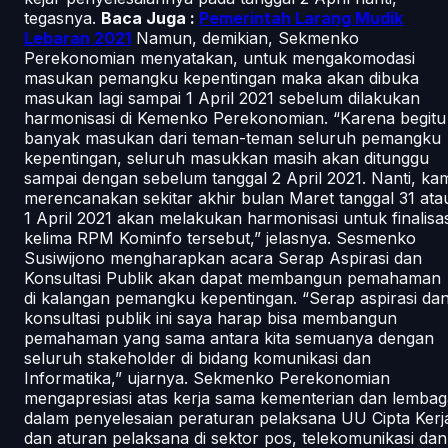
tegasnya.
Baca Juga :
Pemerintah Larang Mudik
Lebaran 2021
Namun, demikian, Sekmenko
Perekonomian menyatakan, untuk mengakomodasi
masukan pemangku kepentingan maka akan dibuka
masukan lagi sampai 1 April 2021 sebelum dilakukan
harmonisasi di Kemenko Perekonomian. “Karena begitu
banyak masukan dari teman-teman seluruh pemangku
kepentingan, seluruh masukkan masih akan ditunggu
sampai dengan sebelum tanggal 2 April 2021. Nanti, ka
merencanakan sekitar akhir bulan Maret tanggal 31 ata
1 April 2021 akan melakukan harmonisasi untuk finalisas
kelima RPM Kominfo tersebut,” jelasnya. Sesmenko
Susiwijono mengharapkan acara Serap Aspirasi dan
Konsultasi Publik akan dapat membangun pemahaman
di kalangan pemangku kepentingan. “Serap aspirasi da
konsultasi publik ini saya harap bisa membangun
pemahaman yang sama antara kita semuanya dengan
seluruh stakeholder di bidang komunikasi dan
Informatika,” ujarnya. Sekmenko Perekonomian
mengapresiasi atas kerja sama kementerian dan lembag
dalam penyelesaian peraturan pelaksana UU Cipta Kerj
dan aturan pelaksana di sektor pos, telekomunikasi dan