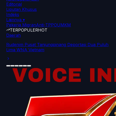
Editorial
Liputan Khusus
Indeks
Lainnya
▾
Pekerja Migran
Anti-TPPO
UMKM
TERPOPULER
HOT
Daerah
Rudenim Pusat Tanjungpinang Deportasi Dua Puluh
Lima WNA Vietnam