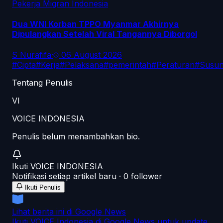
Pekerja Migran Indonesia
Dua WNI Korban TPPO Myanmar Akhirnya
Dipulangkan Setelah Viral Tangannya Diborgol
S Nurafifa
·
06 August 2026
#
Cipta
#
Kerja
#
Pelaksana
#
pemerintah
#
Peraturan
#
Susu
Tentang Penulis
VI
VOICE INDONESIA
Penulis belum menambahkan bio.
Ikuti
VOICE INDONESIA
Notifikasi setiap artikel baru ·
0
follower
Ikuti Penulis
Lihat berita ini di Google News
Ikuti VOICE Indonesia di Google News untuk update