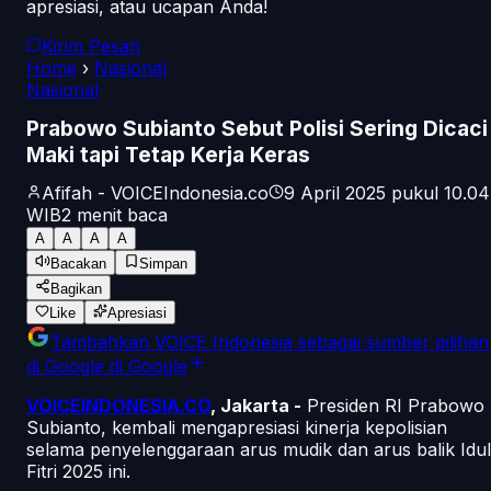
apresiasi, atau ucapan Anda!
Kirim Pesan
Home
›
Nasional
Nasional
Prabowo Subianto Sebut Polisi Sering Dicaci
Maki tapi Tetap Kerja Keras
Afifah - VOICEIndonesia.co
9 April 2025 pukul 10.04
WIB
2
menit baca
A
A
A
A
Bacakan
Simpan
Bagikan
Like
Apresiasi
Tambahkan
VOICE Indonesia
sebagai sumber pilihan
di Google
di Google
VOICEINDONESIA.CO
, Jakarta -
Presiden RI Prabowo
Subianto, kembali mengapresiasi kinerja kepolisian
selama penyelenggaraan arus mudik dan arus balik Idul
Fitri 2025 ini.