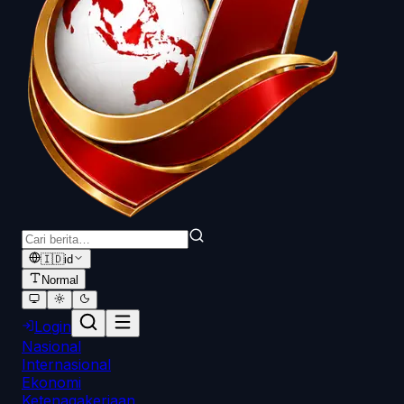
🇮🇩
id
Normal
Login
Nasional
Internasional
Ekonomi
Ketenagakerjaan