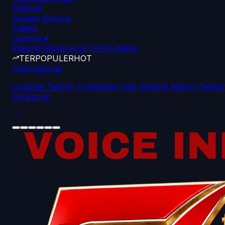
Editorial
Liputan Khusus
Indeks
Lainnya
▾
Pekerja Migran
Anti-TPPO
UMKM
TERPOPULER
HOT
Internasional
Langkah Taiwan Tingkatkan Hak Pekerja Migran Sekto
Perikanan