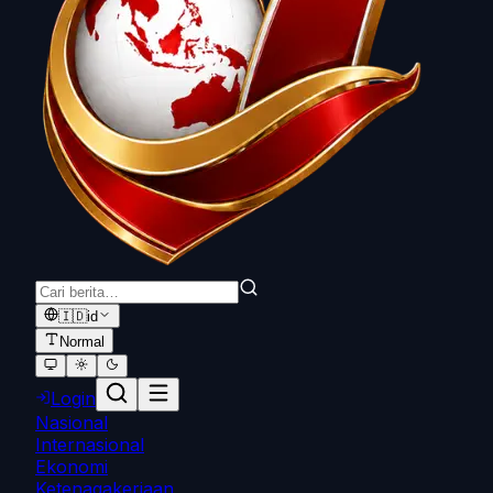
🇮🇩
id
Normal
Login
Nasional
Internasional
Ekonomi
Ketenagakerjaan