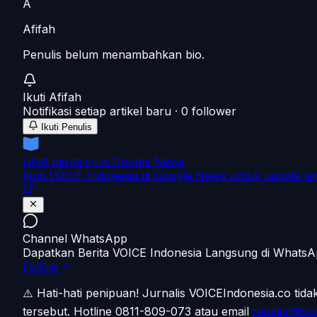
A
Afifah
Penulis belum menambahkan bio.
Ikuti
Afifah
Notifikasi setiap artikel baru ·
0
follower
Ikuti Penulis
Lihat berita ini di Google News
Ikuti VOICE Indonesia di Google News untuk update te
Channel WhatsApp
Dapatkan Berita VOICE Indonesia Langsung di Whats
Follow
⚠️ Hati-hati penipuan!
Jurnalis VOICEIndonesia.co tid
tersebut.
Hotline 0811-809-073
atau email
redaksi@voi