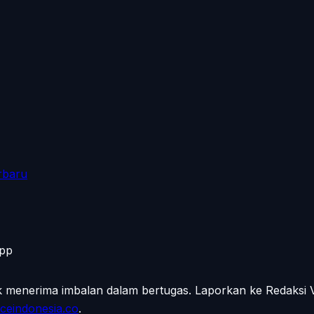
rbaru
App
ak menerima imbalan dalam bertugas. Laporkan ke Redaksi
ceindonesia.co
.