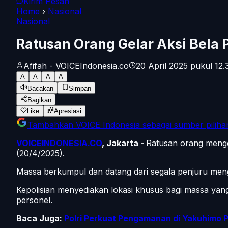
Kirim Pesan
Home
›
Nasional
Nasional
Ratusan Orang Gelar Aksi Bela 
Afifah - VOICEIndonesia.co
20 April 2025 pukul 12.
A
A
A
A
Bacakan
Simpan
Bagikan
Like
Apresiasi
Tambahkan
VOICE Indonesia
sebagai sumber piliha
VOICEINDONESIA.CO
, Jakarta -
Ratusan orang mengge
(20/4/2025).
Massa berkumpul dan datang dari segala penjuru meng
Kepolisian menyediakan lokasi khusus bagi massa yang
personel.
Baca Juga:
Polri Perkuat Pengamanan di Yakuhimo 