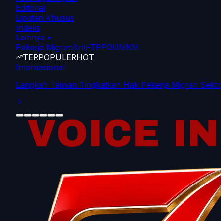
Editorial
Liputan Khusus
Indeks
Lainnya
▾
Pekerja Migran
Anti-TPPO
UMKM
TERPOPULER
HOT
Internasional
Langkah Taiwan Tingkatkan Hak Pekerja Migran Sekto