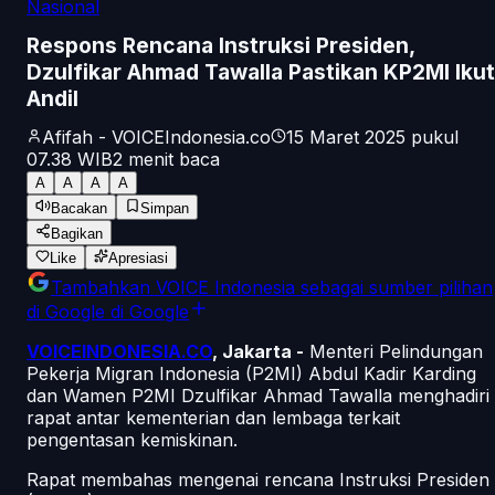
Nasional
Respons Rencana Instruksi Presiden,
Dzulfikar Ahmad Tawalla Pastikan KP2MI Ikut
Andil
Afifah - VOICEIndonesia.co
15 Maret 2025 pukul
07.38
WIB
2
menit baca
A
A
A
A
Bacakan
Simpan
Bagikan
Like
Apresiasi
Tambahkan
VOICE Indonesia
sebagai sumber pilihan
di Google
di Google
VOICEINDONESIA.CO
, Jakarta -
Menteri Pelindungan
Pekerja Migran Indonesia (P2MI) Abdul Kadir Karding
dan Wamen P2MI Dzulfikar Ahmad Tawalla menghadiri
rapat antar kementerian dan lembaga terkait
pengentasan kemiskinan.
Rapat membahas mengenai rencana Instruksi Presiden