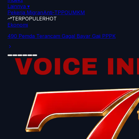
Indeks
Lainnya
▾
Pekerja Migran
Anti-TPPO
UMKM
TERPOPULER
HOT
Ekonomi
490 Pemda Terancam Gagal Bayar Gaji PPPK