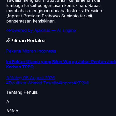
Tawalla menghadiri rapat antar kementerian dan
lembaga terkait pengentasan kemiskinan. Rapat
membahas mengenai rencana Instruksi Presiden
(Inpres) Presiden Prabowo Subianto terkait
pengentasan kemiskinan.
Powered by
Ajakin.id
— AI Engine
Pilihan Redaksi
Pekerja Migran Indonesia
Ini Faktor Utama yang Bikin Warga Jabar Rentan Jadi
Korban TPPO
Afifah
·
08 August 2026
#
Dzulfikar Ahmad Tawalla
#
Inpres
#
KP2MI
Tentang Penulis
A
Afifah