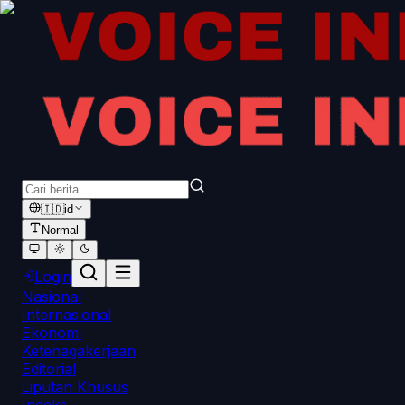
🇮🇩
id
Normal
Login
Nasional
Internasional
Ekonomi
Ketenagakerjaan
Editorial
Liputan Khusus