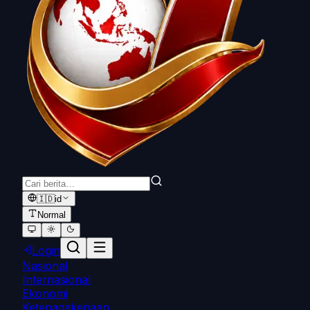
🇮🇩
id
Normal
Login
Nasional
Internasional
Ekonomi
Ketenagakerjaan