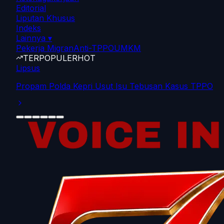
Editorial
Liputan Khusus
Indeks
Lainnya
▾
Pekerja Migran
Anti-TPPO
UMKM
TERPOPULER
HOT
Lipsus
Propam Polda Kepri Usut Isu Tebusan Kasus TPPO