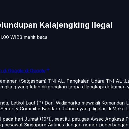
elundupan Kalajengking Ilegal
1.00
WIB
3
menit baca
n di Google
di Google
amanan (Satgaspam) TNl AL, Pangkalan Udara TNI AL (L
ngking yang telah dikeringkan tanpa dilengkapi dokumen y
da, Letkol Laut (P) Dani Widjanarka mewakili Komandan L
Security Committe Bandara Juanda yang digelar di Mako L
 pada hari Jumat (10/1), saat itu petugas Avsec Angkas
 pesawat Singapore Airlines dengan nomor penerbangan 