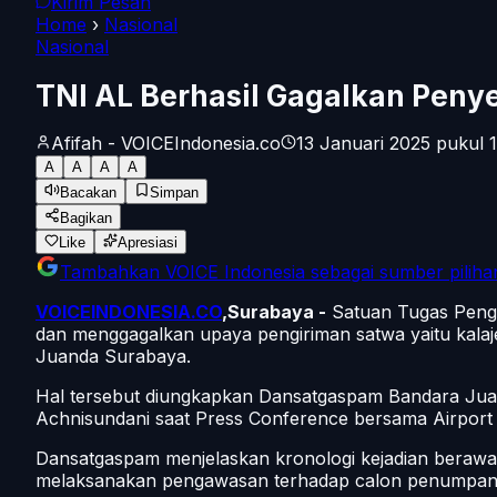
Kirim Pesan
Home
›
Nasional
Nasional
TNI AL Berhasil Gagalkan Peny
Afifah - VOICEIndonesia.co
13 Januari 2025 pukul 1
A
A
A
A
Bacakan
Simpan
Bagikan
Like
Apresiasi
Tambahkan
VOICE Indonesia
sebagai sumber piliha
VOICEINDONESIA.CO
,Surabaya -
Satuan Tugas Peng
dan menggagalkan upaya pengiriman satwa yaitu kalaje
Juanda Surabaya.
Hal tersebut diungkapkan Dansatgaspam Bandara Juan
Achnisundani saat Press Conference bersama Airport 
Dansatgaspam menjelaskan kronologi kejadian berawal
melaksanakan pengawasan terhadap calon penumpang