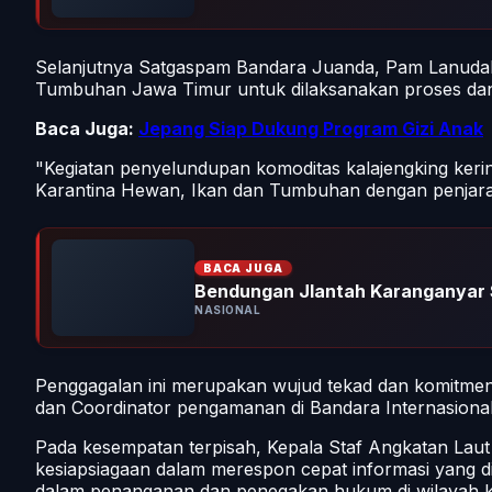
Selanjutnya Satgaspam Bandara Juanda, Pam Lanudal
Tumbuhan Jawa Timur untuk dilaksanakan proses dan
Baca Juga:
Jepang Siap Dukung Program Gizi Anak
"Kegiatan penyelundupan komoditas kalajengking ke
Karantina Hewan, Ikan dan Tumbuhan dengan penjara 
BACA JUGA
Bendungan Jlantah Karanganyar 
NASIONAL
Penggagalan ini merupakan wujud tekad dan komitmen 
dan Coordinator pengamanan di Bandara Internasiona
Pada kesempatan terpisah, Kepala Staf Angkatan Lau
kesiapsiagaan dalam merespon cepat informasi yang dite
dalam penanganan dan penegakan hukum di wilayah k