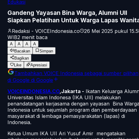
Edukasi
Gandeng Yayasan Bina Warga, Alumni UII
Siapkan Pelatihan Untuk Warga Lapas Wanit
Redaksi - VOICEIndonesia.co
26 Mei 2025 pukul 15.5
WIB
2
menit baca
A
A
A
A
Bacakan
Simpan
Bagikan
Like
Apresiasi
Tambahkan
VOICE Indonesia
sebagai sumber pilihan
di Google
di Google
VOICEINDONESIA.CO
,Jakarta -
Ikatan Keluarga Alumn
Universitas Islam Indonesa (IKA UII) melakukan
penandatangan kerjasama dengan yayasan Bina Warg
Indonesia untuk sejumlah program dan pemberdayaan
masyarakat di lembaga pemasyarakatan (lapas) di
Indonesia.
Ketua Umum IKA UII Ari Yusuf Amir mengatakan