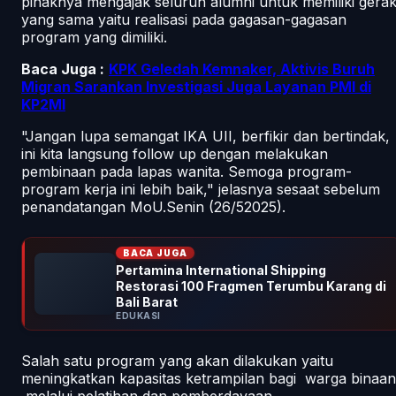
pihaknya mengajak seluruh alumni untuk memiliki gera
yang sama yaitu realisasi pada gagasan-gagasan
program yang dimiliki.
Baca Juga :
KPK Geledah Kemnaker, Aktivis Buruh
Migran Sarankan Investigasi Juga Layanan PMI di
KP2MI
"Jangan lupa semangat IKA UII, berfikir dan bertindak,
ini kita langsung follow up dengan melakukan
pembinaan pada lapas wanita. Semoga program-
program kerja ini lebih baik," jelasnya sesaat sebelum
penandatangan MoU.Senin (26/52025).
BACA JUGA
Pertamina International Shipping
Restorasi 100 Fragmen Terumbu Karang di
Bali Barat
EDUKASI
Salah satu program yang akan dilakukan yaitu
meningkatkan kapasitas ketrampilan bagi warga binaan
melalui pelatihan dan pemberdayaan.