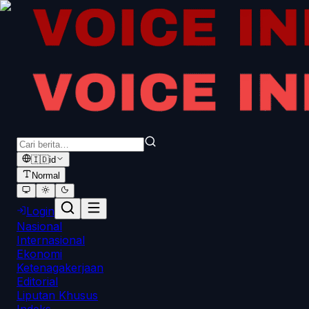
🇮🇩
id
Normal
Login
Nasional
Internasional
Ekonomi
Ketenagakerjaan
Editorial
Liputan Khusus