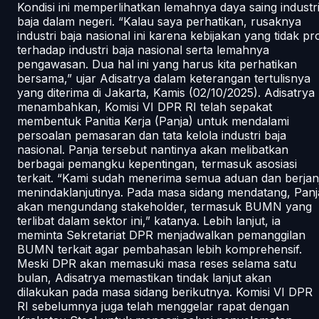
Kondisi ini memperlihatkan lemahnya daya saing industr
baja dalam negeri. “Kalau saya perhatikan, rusaknya
industri baja nasional ini karena kebijakan yang tidak pr
terhadap industri baja nasional serta lemahnya
pengawasan. Dua hal ini yang harus kita perhatikan
bersama,” ujar Adisatrya dalam keterangan tertulisnya
yang diterima di Jakarta, Kamis (02/10/2025). Adisatrya
menambahkan, Komisi VI DPR RI telah sepakat
membentuk Panitia Kerja (Panja) untuk mendalami
persoalan pemasaran dan tata kelola industri baja
nasional. Panja tersebut nantinya akan melibatkan
berbagai pemangku kepentingan, termasuk asosiasi
terkait. “Kami sudah menerima semua aduan dan berjanj
menindaklanjutinya. Pada masa sidang mendatang, Panj
akan mengundang stakeholder, termasuk BUMN yang
terlibat dalam sektor ini,” katanya. Lebih lanjut, ia
meminta Sekretariat DPR menjadwalkan pemanggilan
BUMN terkait agar pembahasan lebih komprehensif.
Meski DPR akan memasuki masa reses selama satu
bulan, Adisatrya memastikan tindak lanjut akan
dilakukan pada masa sidang berikutnya. Komisi VI DPR
RI sebelumnya juga telah menggelar rapat dengan