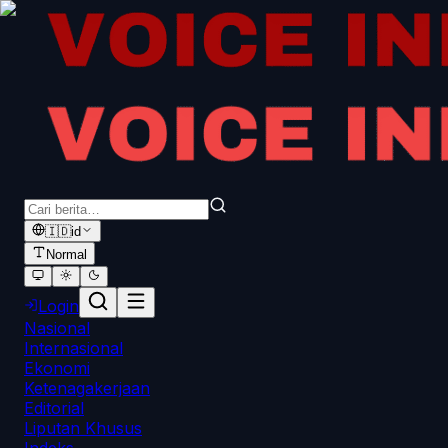
🇮🇩
id
Normal
Login
Nasional
Internasional
Ekonomi
Ketenagakerjaan
Editorial
Liputan Khusus