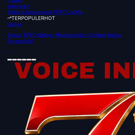
Indeks
Lainnya
▾
Pekerja Migran
Anti-TPPO
UMKM
TERPOPULER
HOT
Lipsus
Borok TPPO Batam: Mengapa Bos Sindikat Belum
Tersentuh?