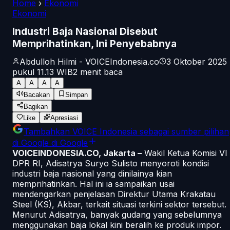
Home
›
Ekonomi
Ekonomi
Industri Baja Nasional Disebut
Memprihatinkan, Ini Penyebabnya
Abdulloh Hilmi - VOICEIndonesia.co
3 Oktober 2025
pukul 11.13
WIB
2
menit baca
A
A
A
A
Bacakan
Simpan
Bagikan
Like
Apresiasi
Tambahkan
VOICE Indonesia
sebagai sumber pilihan
di Google
di Google
VOICEINDONESIA.CO, Jakarta –
Wakil Ketua Komisi VI
DPR RI, Adisatrya Suryo Sulisto menyoroti kondisi
industri baja nasional yang dinilainya kian
memprihatinkan. Hal ini ia sampaikan usai
mendengarkan penjelasan Direktur Utama Krakatau
Steel (KS), Akbar, terkait situasi terkini sektor tersebut.
Menurut Adisatrya, banyak gudang yang sebelumnya
menggunakan baja lokal kini beralih ke produk impor.