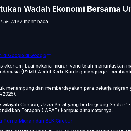
ntukan Wadah Ekonomi Bersama Un
7.59
WIB
2
menit baca
n di Google
di Google
as ekonomi bagi pekerja migran yang telah menuntaskan ma
n Indonesia (P2MI) Abdul Kadir Karding menggagas pembe
uk menampung dan memberdayakan para pekerja migran yan
5/2025).
e wilayah Cirebon, Jawa Barat yang berlangsung Sabtu (1
endidikan Terapan (IAPAT) kampus almamaternya.
ha Purna Migran dan BLK Cirebon