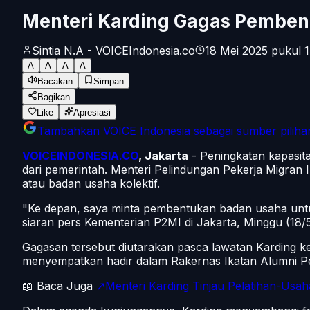
Menteri Karding Gagas Pembe
Sintia N.A - VOICEIndonesia.co
18 Mei 2025 pukul 1
A
A
A
A
Bacakan
Simpan
Bagikan
Like
Apresiasi
Tambahkan
VOICE Indonesia
sebagai sumber piliha
VOICEINDONESIA.CO
, Jakarta
- Peningkatan kapasit
dari pemerintah. Menteri Pelindungan Pekerja Migra
atau badan usaha kolektif.
"Ke depan, saya minta pembentukan badan usaha unt
siaran pers Kementerian P2MI di Jakarta, Minggu (18/
Gagasan tersebut diutarakan pasca lawatan Karding k
menyempatkan hadir dalam Rakernas Ikatan Alumni P
📖 Baca Juga
↗Menteri Karding Tinjau Pelatihan-Usa