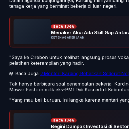
Dalam agenda kunjungannya, Karding menyambangi fas
tenaga kerja yang berminat bekerja di luar negeri.
BACA JUGA
Menaker Akui Ada Skill Gap Antara
KETENAGAKERJAAN
"Saya ke Cirebon untuk melihat langsung proses voka
pelatihan keterampilan yang hadir.
📖 Baca Juga
↗Menteri Karding Beberkan Sederet Neg
Tak hanya berbicara soal penempatan pekerja, Kardi
Mawar Fashion milik eks-PMI Didi Kusnadi di Kebontur
"Yang mau beli buruan. Ini langka karena menteri yan
BACA JUGA
Begini Dampak Investasi di Sektor 