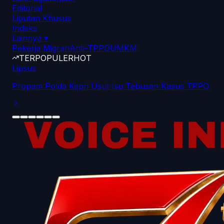
Editorial
Liputan Khusus
Indeks
Lainnya
▾
Pekerja Migran
Anti-TPPO
UMKM
TERPOPULER
HOT
Lipsus
Propam Polda Kepri Usut Isu Tebusan Kasus TPPO