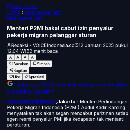
Kirim Pesan
Home
›
Ketenagakerjaan
Ketenagakerjaan
Menteri P2MI bakal cabut izin penyalur
pekerja migran pelanggar aturan
Redaksi - VOICEIndonesia.co
12 Januari 2025 pukul
12.04
WIB
2
menit baca
A
A
A
A
Bacakan
Simpan
Bagikan
Like
Apresiasi
Tambahkan
VOICE Indonesia
sebagai sumber pilihan
di Google
di Google
VOICEINDONESIA.CO
,Jakarta -
Menteri Perlindungan
Pekerja Migran Indonesia (P2MI) Abdul Kadir Karding
menyatakan tak akan segan mencabut perizinan setiap
agen resmi penyalur PMI jika kedapatan tak mentaati
peraturan.