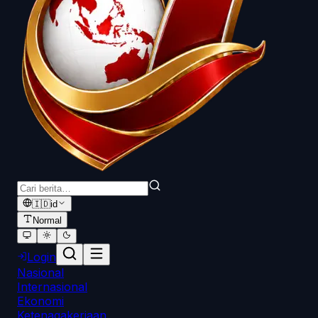
🇮🇩
id
Normal
Login
Nasional
Internasional
Ekonomi
Ketenagakerjaan