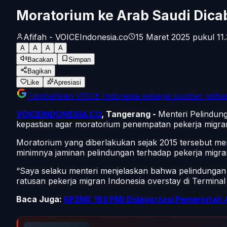
Moratorium ke Arab Saudi Dicab
Afifah - VOICEIndonesia.co
15 Maret 2025 pukul 11
A
A
A
A
Bacakan
Simpan
Bagikan
Like
Apresiasi
Tambahkan
VOICE Indonesia
sebagai sumber piliha
VOICEINDONESIA.CO
, Tangerang -
Menteri Pelindun
kepastian agar moratorium penempatan pekerja migran
Moratorium yang diberlakukan sejak 2015 tersebut memb
minimnya jaminan pelindungan terhadap pekerja migran
“Saya selaku menteri menjelaskan bahwa pelindungan 
ratusan pekerja migran Indonesia overstay di Terminal
Baca Juga:
KP2MI: 193 PMI Dideportasi Pemerintah