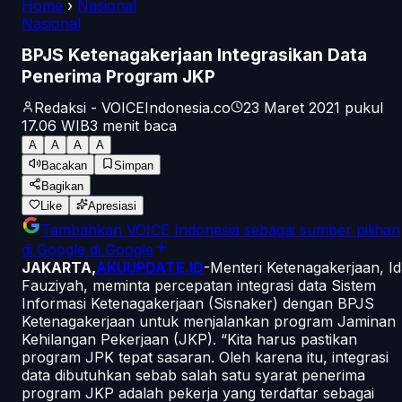
Home
›
Nasional
Nasional
BPJS Ketenagakerjaan Integrasikan Data
Penerima Program JKP
Redaksi - VOICEIndonesia.co
23 Maret 2021 pukul
17.06
WIB
3
menit baca
A
A
A
A
Bacakan
Simpan
Bagikan
Like
Apresiasi
Tambahkan
VOICE Indonesia
sebagai sumber pilihan
di Google
di Google
JAKARTA,
AKUUPDATE.ID
-Menteri Ketenagakerjaan, I
Fauziyah, meminta percepatan integrasi data Sistem
Informasi Ketenagakerjaan (Sisnaker) dengan BPJS
Ketenagakerjaan untuk menjalankan program Jaminan
Kehilangan Pekerjaan (JKP). “Kita harus pastikan
program JPK tepat sasaran. Oleh karena itu, integrasi
data dibutuhkan sebab salah satu syarat penerima
program JKP adalah pekerja yang terdaftar sebagai