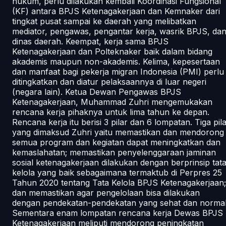
hukum, perlu dilakukan kembali Koordinasi Fungsional
(KF) antara BPJS Ketenagakerjaan dan Kemnaker dari
tingkat pusat sampai ke daerah yang melibatkan
mediator, pengawas, pengantar kerja, wasrik BPJS, da
dinas daerah. Keempat, kerja sama BPJS
Ketenagakerjaan dan Polteknaker baik dalam bidang
akademis maupun non-akademis. Kelima, kepesertaan
dan manfaat bagi pekerja migran Indonesia (PMI) perlu
ditingkatkan dan diatur pelaksaannya di luar negeri
(negara lain). Ketua Dewan Pengawas BPJS
Ketenagakerjaan, Muhammad Zuhri mengemukakan
rencana kerja pihaknya untuk lima tahun ke depan.
Rencana kerja itu berisi 3 pilar dan 6 lompatan. Tiga pil
yang dimaksud Zuhri yaitu memastikan dan mendorong
semua program dan kegiatan dapat meningkatkan dan
kemaslahatan; memastikan penyelenggaraan jaminan
sosial ketenagakerjaan dilakukan dengan berprinsip tat
kelola yang baik sebagaimana termaktub di Perpres 25
Tahun 2020 tentang Tata Kelola BPJS Ketenagakerjaan;
dan memastikan agar pengelolaan bisa dilakukan
dengan pendekatan-pendekatan yang sehat dan normal
Sementara enam lompatan rencana kerja Dewas BPJS
Ketenagakerjaan meliputi mendorong peningkatan