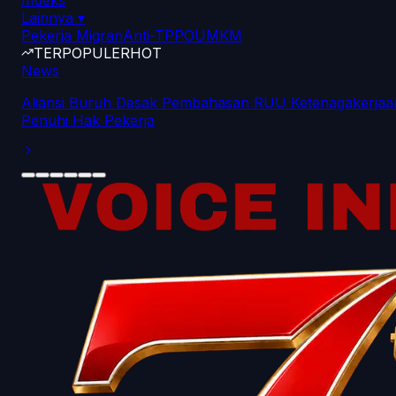
Indeks
Lainnya
▾
Pekerja Migran
Anti-TPPO
UMKM
TERPOPULER
HOT
News
Aliansi Buruh Desak Pembahasan RUU Ketenagakerjaa
Penuhi Hak Pekerja