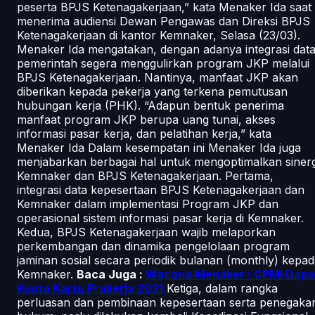
peserta BPJS Ketenagakerjaan,” kata Menaker Ida saat
menerima audiensi Dewan Pengawas dan Direksi BPJS
Ketenagakerjaan di kantor Kemnaker, Selasa (23/03).
Menaker Ida mengatakan, dengan adanya integrasi data
pemerintah segera menggulirkan program JKP melalui
BPJS Ketenagakerjaan. Nantinya, manfaat JKP akan
diberikan kepada pekerja yang terkena pemutusan
hubungan kerja (PHK). “Adapun bentuk penerima
manfaat program JKP berupa uang tunai, akses
informasi pasar kerja, dan pelatihan kerja,” kata
Menaker Ida Dalam kesempatan ini Menaker Ida juga
menjabarkan berbagai hal untuk mengoptimalkan sinerg
Kemnaker dan BPJS Ketenagakerjaan. Pertama,
integrasi data kepesertaan BPJS Ketenagakerjaan dan
Kemnaker dalam implementasi Program JKP dan
operasional sistem informasi pasar kerja di Kemnaker.
Kedua, BPJS Ketenagakerjaan wajib melaporkan
perkembangan dan dinamika pengelolaan program
jaminan sosial secara periodik bulanan (monthly) kepa
Kemnaker.
Baca Juga :
Wacana Menaker : CPMI Dapa
Kuota Kartu Prakerja 2021
Ketiga, dalam rangka
perluasan dan pembinaan kepesertaan serta penegaka