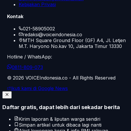
Kebijakan Privasi
Kontak
021-58905002
redaksi@voiceindonesia.co
MTH Square Ground Floor (GF) A4, Jl. Letjen
M.T. Haryono No.kav 10, Jakarta Timur 13330
Hotline / WhatsApp:
0811-809-073
©
2026
VOICEIndonesia.co - All Rights Reserved
Ikuti kami di Google News
Daftar gratis, dapat lebih dari sekadar berita
Kirim laporan & liputan warga sendiri
Simpan artikel untuk dibaca lagi nanti
Alert lowongan kerja & info PMI relevan