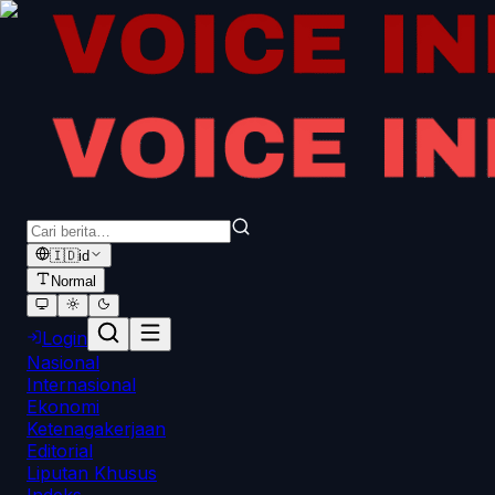
🇮🇩
id
Normal
Login
Nasional
Internasional
Ekonomi
Ketenagakerjaan
Editorial
Liputan Khusus