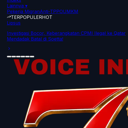
Indeks
Lainnya
▾
Pekerja Migran
Anti-TPPO
UMKM
TERPOPULER
HOT
Lipsus
Investigasi Bocor, Keberangkatan CPMI Ilegal ke Qatar
Mendadak Batal di Soetta!