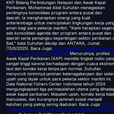
KKP Bidang Perlindungan Nelayan dan Awak Kapal
Perikanan, Mohammad Abdi Suhufan menegaskan
pentingnya konsolidasi program antara pusat dan
daerah. Ia mengharapkan sinergi yang kuat
antarlembaga untuk menciptakan lingkungan kerja yan
aman bagi para pekerja maritim. "Kami harapkan seger
ada konsolidasi agenda dan program antara pusat dan
daerah serta pemangku kepentingan sektor perikanan d
Bali," kata Suhufan dikutip dari ANTARA, Jumat
(13/6/2025). Baca Juga:
KKP Tangkap Dua Kapal Asing
Pencuri Ikan di Perairan Natuna
Menurutnya, profesi
Awak Kapal Perikanan (AKP) memiliki tingkat risiko yan
sangat tinggi karena berhadapan dengan cuaca ekstre
laut dan kondisi kerja tanpa jam normal. Suhufan
menyoroti minimnya jaminan ketenagakerjaan dan siste
upah yang layak untuk para pekerja sektor maritim ini.
Data National Fishers Center Indonesia tahun 2024
mengungkapkan tiga permasalahan utama yang dihadap
awak kapal perikanan. Masalah upah, kondisi kerja tida
manusiawi, dan kurangnya jaminan sosial menjadi
keluhan yang paling sering diadukan. Baca Juga:
KKP
Tangkap Dua Kapal Ikan Vietnam Beroperasi di Natuna