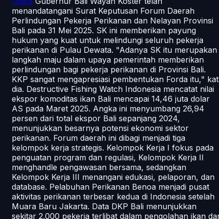
Utara
Gubernur Bali Wayan Koster telah
menandatangani Surat Keputusan Forum Daerah
Perlindungan Pekerja Perikanan dan Nelayan Provinsi
Bali pada 31 Mei 2025. SK ini memberikan payung
hukum yang kuat untuk melindungi seluruh pekerja
perikanan di Pulau Dewata. "Adanya SK itu merupakan
langkah maju dalam upaya pemerintah memberikan
perlindungan bagi pekerja perikanan di Provinsi Bali.
KKP sangat mengapresiasi pembentukan Forda itu," kat
dia. Destructive Fishing Watch Indonesia mencatat nilai
ekspor komoditas ikan Bali mencapai 14,46 juta dolar
AS pada Maret 2025. Angka ini menyumbang 26,94
persen dari total ekspor Bali sepanjang 2024,
menunjukkan besarnya potensi ekonomi sektor
perikanan. Forum daerah ini dibagi menjadi tiga
kelompok kerja strategis. Kelompok Kerja I fokus pada
penguatan program dan regulasi, Kelompok Kerja II
menghandle pengawasan bersama, sedangkan
Kelompok Kerja III menangani edukasi, pelaporan, dan
database. Pelabuhan Perikanan Benoa menjadi pusat
aktivitas perikanan terbesar kedua di Indonesia setelah
Muara Baru Jakarta. Data DKP Bali menunjukkan
sekitar 2.000 pekerja terlibat dalam pengolahan ikan da