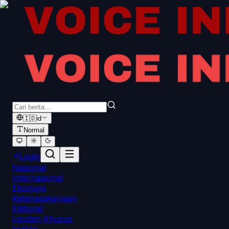
🇮🇩
id
Normal
Login
Nasional
Internasional
Ekonomi
Ketenagakerjaan
Editorial
Liputan Khusus