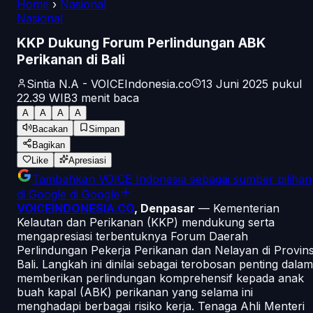
Home
›
Nasional
Nasional
KKP Dukung Forum Perlindungan ABK
Perikanan di Bali
Sintia N.A - VOICEIndonesia.co
13 Juni 2025 pukul
22.39
WIB
3
menit baca
A
A
A
A
Bacakan
Simpan
Bagikan
Like
Apresiasi
Tambahkan
VOICE Indonesia
sebagai sumber pilihan
di Google
di Google
VOICEINDONESIA.CO
, Denpasar
— Kementerian
Kelautan dan Perikanan (KKP) mendukung serta
mengapresiasi terbentuknya Forum Daerah
Perlindungan Pekerja Perikanan dan Nelayan di Provins
Bali. Langkah ini dinilai sebagai terobosan penting dalam
memberikan perlindungan komprehensif kepada anak
buah kapal (ABK) perikanan yang selama ini
menghadapi berbagai risiko kerja. Tenaga Ahli Menteri