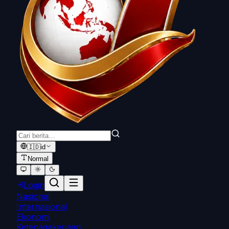
🇮🇩
id
Normal
Login
Nasional
Internasional
Ekonomi
Ketenagakerjaan