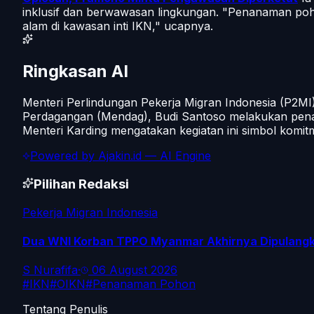
inklusif dan berwawasan lingkungan. "Penanaman poh
alam di kawasan inti IKN," ucapnya.
Ringkasan AI
Menteri Perlindungan Pekerja Migran Indonesia (P2MI
Perdagangan (Mendag), Budi Santoso melakukan penan
Menteri Karding mengatakan kegiatan ini simbol komi
Powered by
Ajakin.id
— AI Engine
Pilihan Redaksi
Pekerja Migran Indonesia
Dua WNI Korban TPPO Myanmar Akhirnya Dipulangka
S Nurafifa
·
06 August 2026
#
IKN
#
OIKN
#
Penanaman Pohon
Tentang Penulis