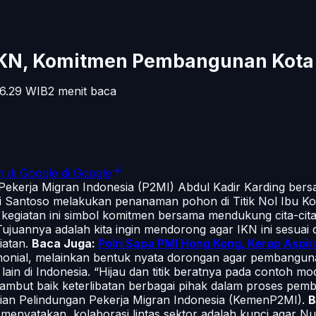
IKN, Komitmen Pembangunan Kota 
6.29
WIB
2
menit baca
n di Google
di Google
ekerja Migran Indonesia (P2MI) Abdul Kadir Karding bers
 Santoso melakukan penanaman pohon di Titik Nol Ibu Kot
 kegiatan ini simbol komitmen bersama mendukung cita-cit
Tujuannya adalah kita ingin mendorong agar IKN ini sesuai
iatan.
Baca Juga:
Polri Sapa PMI Hong Kong, Kerap Aspi
monial, melainkan bentuk nyata dorongan agar pembangu
in di Indonesia. “Hijau dan titik beratnya pada contoh mod
mbut baik keterlibatan berbagai pihak dalam proses pemb
rian Pelindungan Pekerja Migran Indonesia (KemenP2MI).
B
 menyatakan, kolaborasi lintas sektor adalah kunci agar 