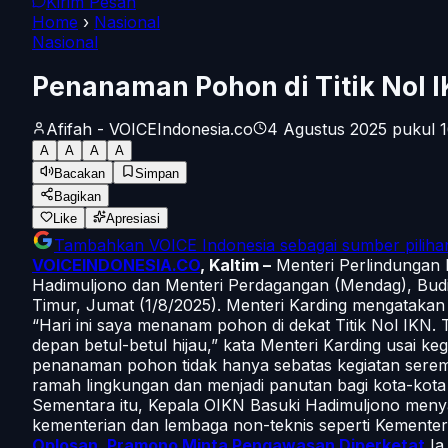
Kirim Pesan
Home
›
Nasional
Nasional
Penanaman Pohon di Titik Nol 
Afifah - VOICEIndonesia.co
4 Agustus 2025 pukul 1
A
A
A
A
Bacakan
Simpan
Bagikan
Like
Apresiasi
Tambahkan
VOICE Indonesia
sebagai sumber piliha
VOICEINDONESIA.CO
, Kaltim –
Menteri Perlindungan P
Hadimuljono dan Menteri Perdagangan (Mendag), Budi
Timur, Jumat (1/8/2025). Menteri Karding mengatakan
“Hari ini saya menanam pohon di dekat Titik Nol IKN. 
depan betul-betul hijau,” kata Menteri Karding usai keg
penanaman pohon tidak hanya sebatas kegiatan sere
ramah lingkungan dan menjadi panutan bagi kota-kota la
Sementara itu, Kepala OIKN Basuki Hadimuljono menya
kementerian dan lembaga non-teknis seperti Kemente
Oplosan, Pramono Minta Pengawasan Diperketat
Ia