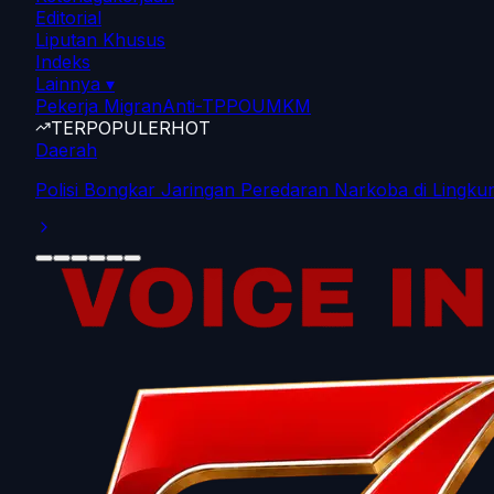
Editorial
Liputan Khusus
Indeks
Lainnya
▾
Pekerja Migran
Anti-TPPO
UMKM
TERPOPULER
HOT
News
79 Pemda Tak Sanggup Bayar Gaji PPPK