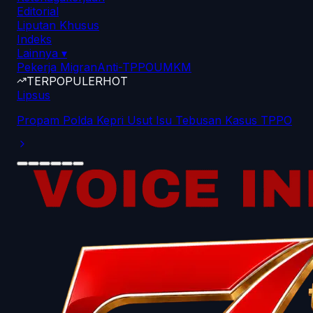
Editorial
Liputan Khusus
Indeks
Lainnya
▾
Pekerja Migran
Anti-TPPO
UMKM
TERPOPULER
HOT
Lipsus
Propam Polda Kepri Usut Isu Tebusan Kasus TPPO