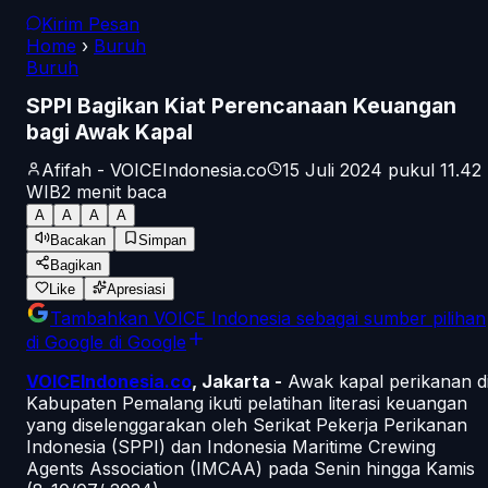
Kirim Pesan
Home
›
Buruh
Buruh
SPPI Bagikan Kiat Perencanaan Keuangan
bagi Awak Kapal
Afifah - VOICEIndonesia.co
15 Juli 2024 pukul 11.42
WIB
2
menit baca
A
A
A
A
Bacakan
Simpan
Bagikan
Like
Apresiasi
Tambahkan
VOICE Indonesia
sebagai sumber pilihan
di Google
di Google
VOICEIndonesia.co
, Jakarta -
Awak kapal perikanan d
Kabupaten Pemalang ikuti pelatihan literasi keuangan
yang diselenggarakan oleh Serikat Pekerja Perikanan
Indonesia (SPPI) dan Indonesia Maritime Crewing
Agents Association (IMCAA) pada Senin hingga Kamis