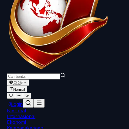
🇮🇩
id
Normal
Login
Nasional
Internasional
Ekonomi
Ketenagakerjaan