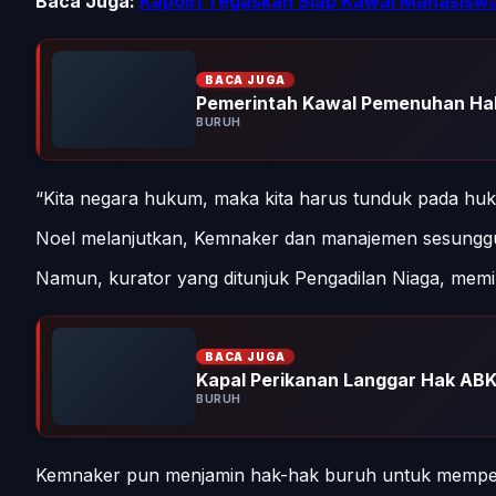
Baca Juga:
Kapolri Tegaskan Siap Kawal Mahasisw
BACA JUGA
Pemerintah Kawal Pemenuhan Hak
BURUH
“Kita negara hukum, maka kita harus tunduk pada huku
Noel melanjutkan, Kemnaker dan manajemen sesunggu
Namun, kurator yang ditunjuk Pengadilan Niaga, memi
BACA JUGA
Kapal Perikanan Langgar Hak ABK 
BURUH
Kemnaker pun menjamin hak-hak buruh untuk mempero