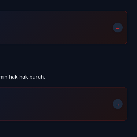
→
amin hak-hak buruh.
→