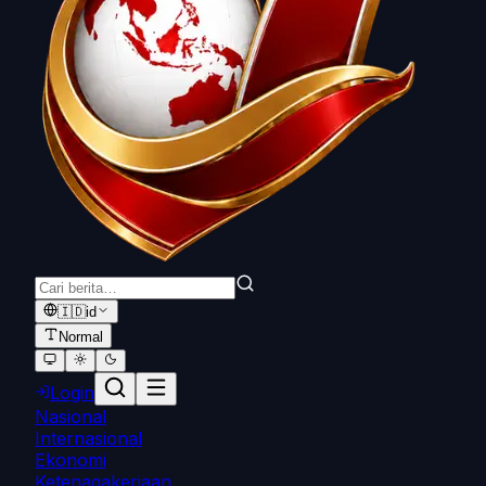
🇮🇩
id
Normal
Login
Nasional
Internasional
Ekonomi
Ketenagakerjaan