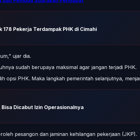
a dan Pemuda Suarakan Pendapat
 178 Pekerja Terdampak PHK di Cimahi
m,” ujar dia.
hnya sudah berupaya maksimal agar jangan terjadi PHK.
lih opsi PHK. Maka langkah pemerintah selanjutnya, menj
Bisa Dicabut Izin Operasionalnya
leh pesangon dan jaminan kehilangan pekerjaan (JKP).