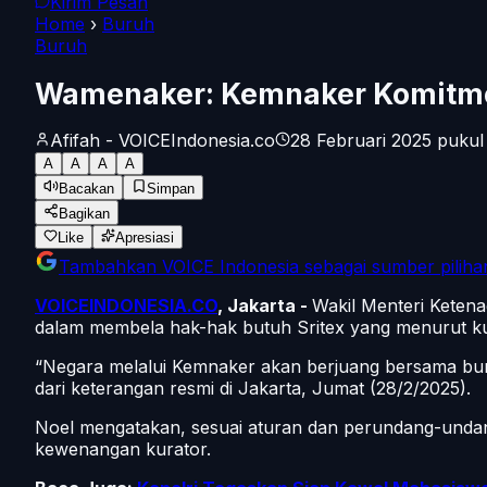
Kirim Pesan
Home
›
Buruh
Buruh
Wamenaker: Kemnaker Komitme
Afifah - VOICEIndonesia.co
28 Februari 2025 pukul
A
A
A
A
Bacakan
Simpan
Bagikan
Like
Apresiasi
Tambahkan
VOICE Indonesia
sebagai sumber piliha
VOICEINDONESIA.CO
, Jakarta -
Wakil Menteri Keten
dalam membela hak-hak butuh Sritex yang menurut k
“Negara melalui Kemnaker akan berjuang bersama buru
dari keterangan resmi di Jakarta, Jumat (28/2/2025).
Noel mengatakan, sesuai aturan dan perundang-undang
kewenangan kurator.