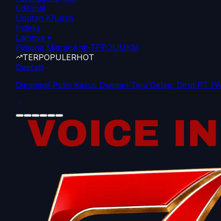
Editorial
Liputan Khusus
Indeks
Lainnya
▾
Pekerja Migran
Anti-TPPO
UMKM
TERPOPULER
HOT
Daerah
Dipanggil Polisi Kasus Dugaan Tipu Gelap, Dirut PT P