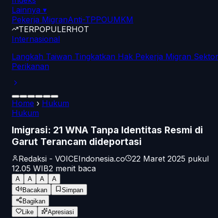
Indeks
Lainnya
▾
Pekerja Migran
Anti-TPPO
UMKM
TERPOPULER
HOT
Internasional
Langkah Taiwan Tingkatkan Hak Pekerja Migran Sekto
Perikanan
Home
›
Hukum
Hukum
Imigrasi: 21 WNA Tanpa Identitas Resmi di
Garut Terancam dideportasi
Redaksi - VOICEIndonesia.co
22 Maret 2025 pukul
12.05
WIB
2
menit baca
A
A
A
A
Bacakan
Simpan
Bagikan
Like
Apresiasi