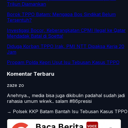
Triliun Diamankan
Borok TPPO Batam: Mengapa Bos Sindikat Belum
Tersentuh?
Investigasi Bocor, Keberangkatan CPMI Ilegal ke Qatar
Mendadak Batal di Soetta!
Diduga Korban TPPO Irak, PMI NTT Dipaksa Kerja 20
Jam
Propam Polda Kepri Usut Isu Tebusan Kasus TPPO
Komentar Terbaru
zaze zo
Anehnya.., media bisa juga dikibulin padahal sudah jadi
rahasia umum wkwk.. salam #86presisi
→
Polsek KKP Batam Bantah Isu Tebusan Kasus TPPO