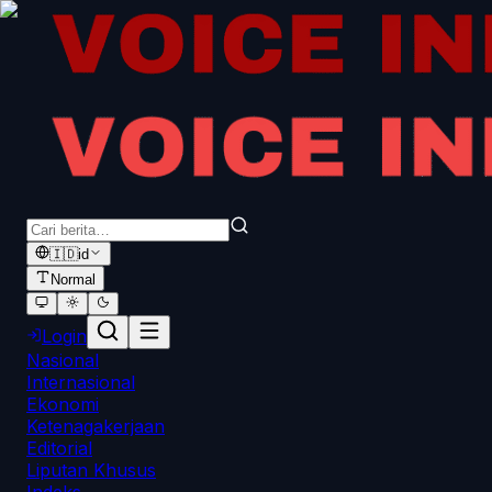
🇮🇩
id
Normal
Login
Nasional
Internasional
Ekonomi
Ketenagakerjaan
Editorial
Liputan Khusus