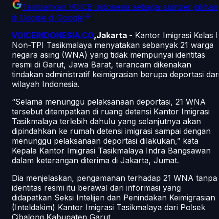
Tambahkan
VOICE Indonesia
sebagai sumber pilihan
di Google
di Google
VOICEINDONESIA.CO
,Jakarta -
Kantor Imigrasi Kelas I
Non-TPI Tasikmalaya menyatakan sebanyak 21 warga
negara asing (WNA) yang tidak mempunyai identitas
resmi di Garut, Jawa Barat, terancam dikenakan
tindakan administratif keimigrasian berupa deportasi dar
wilayah Indonesia.
“Selama menunggu pelaksanaan deportasi, 21 WNA
tersebut ditempatkan di ruang detensi Kantor Imigrasi
Tasikmalaya terlebih dahulu yang selanjutnya akan
dipindahkan ke rumah detensi imigrasi sampai dengan
menunggu pelaksanaan deportasi dilakukan,” kata
Kepala Kantor Imigrasi Tasikmalaya Indra Bangsawan
dalam keterangan diterima di Jakarta, Jumat.
Dia menjelaskan, pengamanan terhadap 21 WNA tanpa
identitas resmi itu berawal dari informasi yang
didapatkan Seksi Intelijen dan Penindakan Keimigrasian
(Inteldakim) Kantor Imigrasi Tasikmalaya dari Polsek
Cibalong Kabupaten Garut.