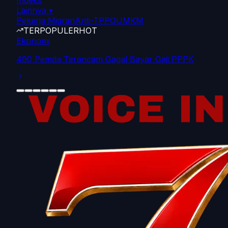
Indeks
Lainnya
▾
Pekerja Migran
Anti-TPPO
UMKM
TERPOPULER
HOT
Ekonomi
490 Pemda Terancam Gagal Bayar Gaji PPPK