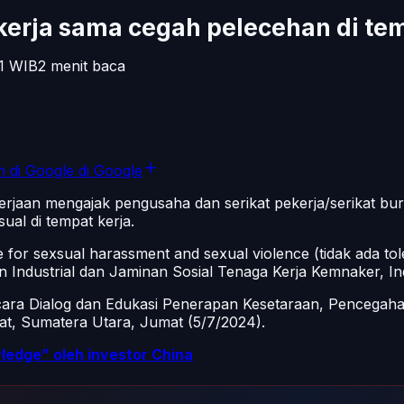
erja sama cegah pelecehan di tem
1
WIB
2
menit baca
n di Google
di Google
erjaan mengajak pengusaha dan serikat pekerja/serikat b
al di tempat kerja.
e for sexsual harassment and sexual violence (tidak ada t
 Industrial dan Jaminan Sosial Tenaga Kerja Kemnaker, In
cara Dialog dan Edukasi Penerapan Kesetaraan, Pencegahan
t, Sumatera Utara, Jumat (5/7/2024).
edge” oleh investor China