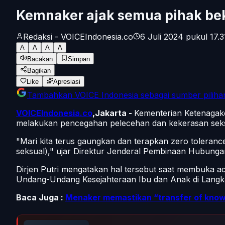
Kemnaker ajak semua pihak bek
Redaksi - VOICEIndonesia.co
6 Juli 2024 pukul 17.3
A
A
A
A
Bacakan
Simpan
Bagikan
Like
Apresiasi
Tambahkan
VOICE Indonesia
sebagai sumber piliha
VOICEIndonesia.co
,Jakarta -
Kementerian Ketenagak
melakukan pencegahan pelecehan dan kekerasan seksu
"Mari kita terus gaungkan dan terapkan zero toleranc
seksual)," ujar Direktur Jenderal Pembinaan Hubungan
Dirjen Putri mengatakan hal tersebut saat membuka a
Undang-Undang Kesejahteraan Ibu dan Anak di Langka
Baca Juga :
Menaker memastikan “transfer of knowl