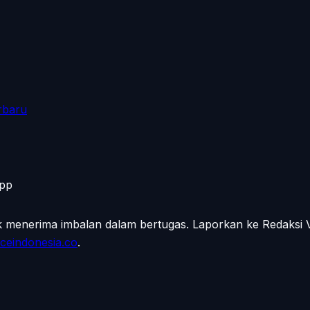
rbaru
App
ak menerima imbalan dalam bertugas. Laporkan ke Redaksi
ceindonesia.co
.