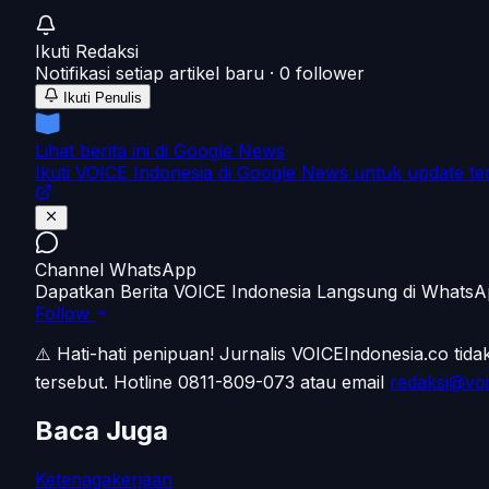
Ikuti
Redaksi
Notifikasi setiap artikel baru ·
0
follower
Ikuti Penulis
Lihat berita ini di Google News
Ikuti VOICE Indonesia di Google News untuk update te
Channel WhatsApp
Dapatkan Berita VOICE Indonesia Langsung di Whats
Follow
⚠️ Hati-hati penipuan!
Jurnalis VOICEIndonesia.co tid
tersebut.
Hotline 0811-809-073
atau email
redaksi@voi
Baca Juga
Ketenagakerjaan