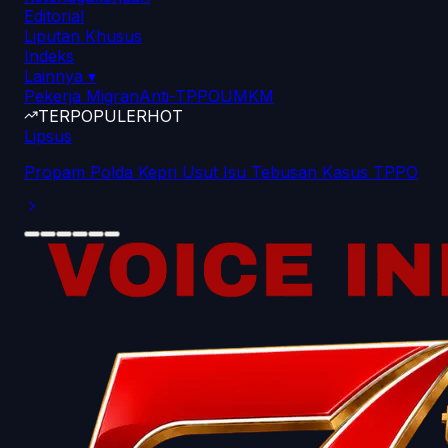
Editorial
Liputan Khusus
Indeks
Lainnya
▾
Pekerja Migran
Anti-TPPO
UMKM
TERPOPULER
HOT
Lipsus
Propam Polda Kepri Usut Isu Tebusan Kasus TPPO