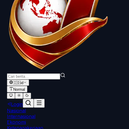
🇮🇩
id
Normal
Login
Nasional
Internasional
Ekonomi
Ketenagakerjaan