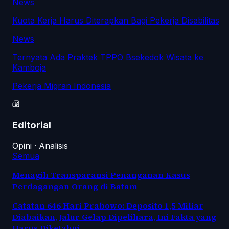
News
Kuota Kerja Harus Diterapkan Bagi Pekerja Disabilitas
News
Ternyata Ada Praktek TPPO Bsekedok Wisata ke
Kamboja
Pekerja Migran Indonesia
Editorial
Opini · Analisis
Semua
Menagih Transparansi Penanganan Kasus
Perdagangan Orang di Batam
Catatan 646 Hari Prabowo: Deposito 1,5 Miliar
Diabaikan, Jalur Gelap Dipelihara, Ini Fakta yang
Harus Diketahui