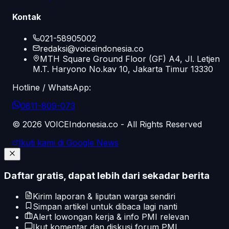
Kontak
021-58905002
redaksi@voiceindonesia.co
MTH Square Ground Floor (GF) A4, Jl. Letjen
M.T. Haryono No.kav 10, Jakarta Timur 13330
Hotline / WhatsApp:
0811-809-073
©
2026
VOICEIndonesia.co - All Rights Reserved
Ikuti kami di Google News
Daftar gratis, dapat lebih dari sekadar berita
Kirim laporan & liputan warga sendiri
Simpan artikel untuk dibaca lagi nanti
Alert lowongan kerja & info PMI relevan
Ikut komentar dan diskusi forum PMI