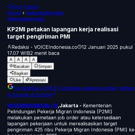
Kirim Pesan
Home
›
Ketenagakerjaan
Ketenagakerjaan
KP2MI petakan lapangan kerja realisasi
target pengiriman PMI
Redaksi - VOICEIndonesia.co
12 Januari 2025 pukul
17.07
WIB
2
menit baca
A
A
A
A
Bacakan
Simpan
Bagikan
Like
Apresiasi
Tambahkan
VOICE Indonesia
sebagai sumber pilihan
di Google
di Google
VOICEINDONESIA.CO
,Jakarta -
Kementerian
Pelindungan Pekerja Migran Indonesia (P2MI)
melakukan pemetaan
job order
atau ketersediaan
lapangan pekerjaan untuk merealisasikan target
pengiriman 425 ribu Pekerja Migran Indonesia (PMI) ke