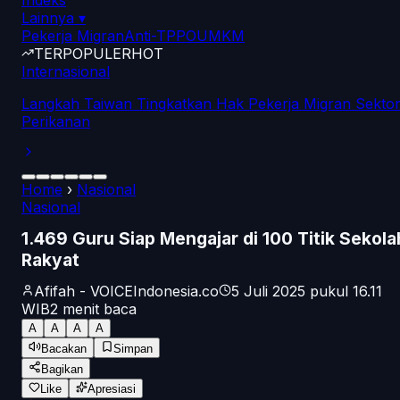
Indeks
Lainnya
▾
Pekerja Migran
Anti-TPPO
UMKM
TERPOPULER
HOT
Internasional
Langkah Taiwan Tingkatkan Hak Pekerja Migran Sekto
Perikanan
Home
›
Nasional
Nasional
1.469 Guru Siap Mengajar di 100 Titik Sekola
Rakyat
Afifah - VOICEIndonesia.co
5 Juli 2025 pukul 16.11
WIB
2
menit baca
A
A
A
A
Bacakan
Simpan
Bagikan
Like
Apresiasi