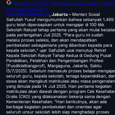
Tambahkan
VOICE Indonesia
sebagai sumber pilihan
di Google
di Google
VOICEINDONESIA.CO
, Jakarta –
Menteri Sosial
Saifullah Yusuf mengumumkan bahwa sebanyak 1.469
guru telah dipersiapkan untuk mengajar di 100 titik
Sekolah Rakyat tahap pertama yang akan mulai berjala
pada pertengahan Juli 2025. “Para guru ini sudah
melalui proses seleksi, dan akan mendapatkan
pembekalan sebagaimana yang diberikan kepada para
kepala sekolah,” ujar Saifullah usai menutup Retret
Kepala Sekolah Rakyat Tahap Kedua di Gedung Pusat
Pendidikan, Pelatihan dan Pengembangan Profesi
(Pusdiklatbangprof), Margaguna, Jakarta, Sabtu
(5/7/2025). Sebelum memasuki proses belajar-mengajar
seluruh guru, kepala sekolah, tenaga kependidikan, da
siswa akan mengikuti matrikulasi atau masa pengenalan
yang dimulai pada 14 Juli 2025. Hari pertama kegiatan
matrikulasi akan diawali dengan program Cek Kesehata
Gratis (CKG) yang dilaksanakan bekerja sama dengan
Kementerian Kesehatan. “Hari berikutnya, akan ada
berbagai kegiatan pembekalan dan orientasi agar
seluruh unsur sekolah lebih siap menghadapi proses