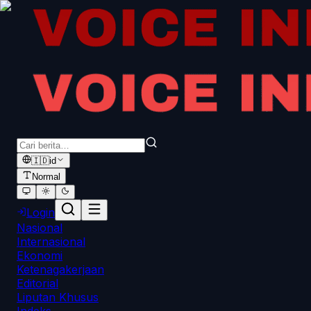
🇮🇩
id
Normal
Login
Nasional
Internasional
Ekonomi
Ketenagakerjaan
Editorial
Liputan Khusus