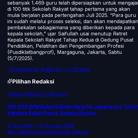
sebanyak 1.469 guru telah dipersiapkan untuk mengaja
di 100 titik Sekolah Rakyat tahap pertama yang akan
mulai berjalan pada pertengahan Juli 2025. “Para guru
ini sudah melalui proses seleksi, dan akan mendapatka
pembekalan sebagaimana yang diberikan kepada para
kepala sekolah,” ujar Saifullah usai menutup Retret
Kepala Sekolah Rakyat Tahap Kedua di Gedung Pusat
Pendidikan, Pelatihan dan Pengembangan Profesi
(Pusdiklatbangprof), Margaguna, Jakarta, Sabtu
(5/7/2025).
Powered by
Ajakin.id
— AI Engine
Pilihan Redaksi
Pekerja Migran Indonesia
100.000 WNI Bakal Dikirim Kerja ke Jepang per Tahun
Kampus Bakal Punya Satgas Khusus
S Nurafifa
·
10 August 2026
#
guru
#
Kemensos
#
Sekolah Rakyat