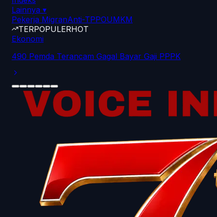
Indeks
Lainnya
▾
Pekerja Migran
Anti-TPPO
UMKM
TERPOPULER
HOT
Ekonomi
490 Pemda Terancam Gagal Bayar Gaji PPPK