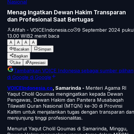
Nasional
Menag Ingatkan Dewan Hakim Transparan
dan Profesional Saat Bertugas
Afifah - VOICEIndonesia.co
9 September 2024 puku
13.00
WIB
2
menit baca
A
A
A
A
Bacakan
Simpan
Bagikan
Like
Apresiasi
Tambahkan
VOICE Indonesia
sebagai sumber pilihan
di Google
di Google
VOICEIndonesia.co
, Samarinda -
Menteri Agama RI
Yaqut Cholil Qoumas mengingatkan kepada Dewan
Pengawas, Dewan Hakim dan Panitera Musabaqah
Tilawatil Quran Nasional (MTQN) ke-30 di Provinsi
Kaltim untuk menjalankan tugas dengan transparan da
menjunjung tinggi profesionalitas.
Menurut Yaqut Cholil Qoumas di Samarinda, Minggu,