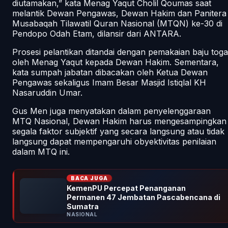
diutamakan,” kata Menag Yaqut Cholil Qoumas saat
melantik Dewan Pengawas, Dewan Hakim dan Panitera
Musabaqah Tilawatil Quran Nasional (MTQN) ke-30 di
Pendopo Odah Etam, dilansir dari ANTARA.
Prosesi pelantikan ditandai dengan pemakaian baju toga
oleh Menag Yaqut kepada Dewan Hakim. Sementara,
kata sumpah jabatan dibacakan oleh Ketua Dewan
Pengawas sekaligus Imam Besar Masjid Istiqlal KH
Nasaruddin Umar.
Gus Men juga menyatakan dalam penyelenggaraan
MTQ Nasional, Dewan Hakim harus mengesampingkan
segala faktor subjektif yang secara langsung atau tidak
langsung dapat mempengaruhi obyektivitas penilaian
dalam MTQ ini.
BACA JUGA
KemenPU Percepat Penanganan
Permanen 47 Jembatan Pascabencana di
Sumatra
NASIONAL