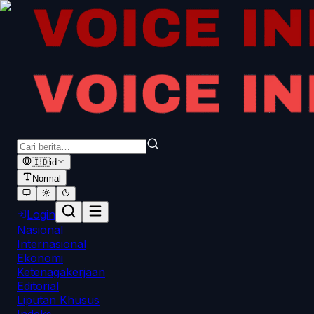
🇮🇩
id
Normal
Login
Nasional
Internasional
Ekonomi
Ketenagakerjaan
Editorial
Liputan Khusus