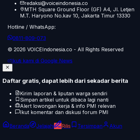
redaksi@voiceindonesia.co
MTH Square Ground Floor (GF) A4, Jl. Letjen
M.T. Haryono No.kav 10, Jakarta Timur 13330
Hotline / WhatsApp:
0811-809-073
©
2026
VOICEIndonesia.co - All Rights Reserved
Ikuti kami di Google News
Daftar gratis, dapat lebih dari sekadar berita
Kirim laporan & liputan warga sendiri
Simpan artikel untuk dibaca lagi nanti
Alert lowongan kerja & info PMI relevan
Ikut komentar dan diskusi forum PMI
Beranda
Jelajahi
Rilis
Tersimpan
Akun