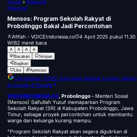
Home
›
Nasional
Nasional
Mensos: Program Sekolah Rakyat di
Probolinggo Bakal Jadi Percontohan
Afifah - VOICEIndonesia.co
4 April 2025 pukul 11.30
WIB
2
menit baca
A
A
A
A
Bacakan
Simpan
Bagikan
Like
Apresiasi
Tambahkan
VOICE Indonesia
sebagai sumber pilihan
di Google
di Google
VOICEINDONESIA.CO
, Probolinggo -
Menteri Sosial
(Mensos) Saifullah Yusuf memaparkan Program
Sekolah Rakyat (SR) di Kabupaten Probolinggo, Jawa
Timur, sebagai proyek percontohan untuk membantu
warga dari keluarga kurang mampu.
"Program Sekolah Rakyat akan segera digulirkan di