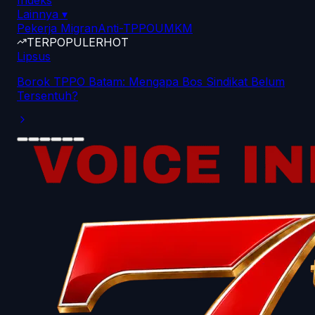
Indeks
Lainnya
▾
Pekerja Migran
Anti-TPPO
UMKM
TERPOPULER
HOT
Lipsus
Borok TPPO Batam: Mengapa Bos Sindikat Belum
Tersentuh?