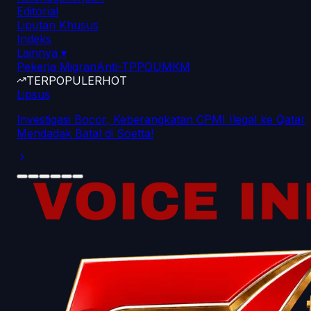
Editorial
Liputan Khusus
Indeks
Lainnya
▾
Pekerja Migran
Anti-TPPO
UMKM
TERPOPULER
HOT
Lipsus
Investigasi Bocor, Keberangkatan CPMI Ilegal ke Qatar
Mendadak Batal di Soetta!