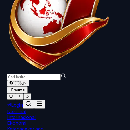
🇮🇩
id
Normal
Login
Nasional
Internasional
Ekonomi
Ketenagakerjaan