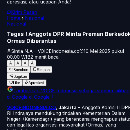
apresiasi, atau ucapan Anda!
Kirim Pesan
Home
›
Nasional
Nasional
Tegas ! Anggota DPR Minta Preman Berkedo
Ormas Diberantas
Sintia N.A - VOICEIndonesia.co
10 Mei 2025 pukul
00.00
WIB
2
menit baca
A
A
A
A
Bacakan
Simpan
Bagikan
Like
Apresiasi
Tambahkan
VOICE Indonesia
sebagai sumber pilihan
di Google
di Google
VOICEINDONESIA.CO
, Jakarta
- Anggota Komisi II DP
RI Indrajaya mendukung tindakan Kementerian Dalam
Negeri (Kemendagri) yang berencana menghapus statu
dan legalitas organisasi masyarakat (Ormas) yang