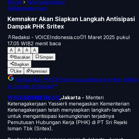
Home
›
Ketenagakerjaan
Ketenagakerjaan
Kemnaker Akan Siapkan Langkah Antisipasi
Dampak PHK Sritex
Redaksi - VOICEIndonesia.co
1 Maret 2025 pukul
17.05
WIB
2
menit baca
A
A
A
A
Bacakan
Simpan
Bagikan
Like
Apresiasi
Tambahkan
VOICE Indonesia
sebagai sumber pilihan
di Google
di Google
VOICEINDONESIA.CO
,Jakarta -
Menteri
Ketenagakerjaan Yassierli menegaskan Kementerian
Ketenagakerjaan telah menyiapkan langkah-langkah
untuk mengantisipasi kemungkinan terjadinya
Pemutusan Hubungan Kerja (PHK) di PT Sri Rejeki
Isman Tbk (Sritex).