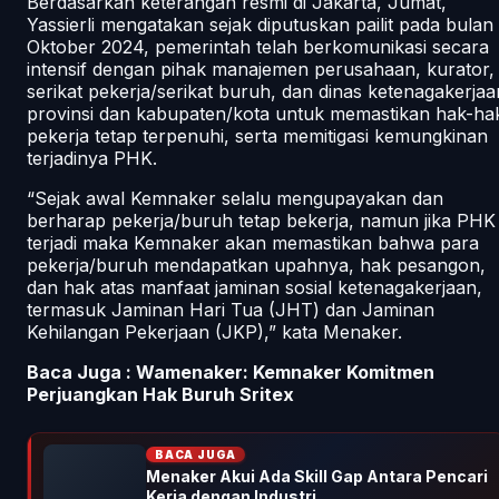
Berdasarkan keterangan resmi di Jakarta, Jumat,
Yassierli mengatakan sejak diputuskan pailit pada bulan
Oktober 2024, pemerintah telah berkomunikasi secara
intensif dengan pihak manajemen perusahaan, kurator,
serikat pekerja/serikat buruh, dan dinas ketenagakerjaa
provinsi dan kabupaten/kota untuk memastikan hak-ha
pekerja tetap terpenuhi, serta memitigasi kemungkinan
terjadinya PHK.
“Sejak awal Kemnaker selalu mengupayakan dan
berharap pekerja/buruh tetap bekerja, namun jika PHK
terjadi maka Kemnaker akan memastikan bahwa para
pekerja/buruh mendapatkan upahnya, hak pesangon,
dan hak atas manfaat jaminan sosial ketenagakerjaan,
termasuk Jaminan Hari Tua (JHT) dan Jaminan
Kehilangan Pekerjaan (JKP),” kata Menaker.
Baca Juga :
Wamenaker: Kemnaker Komitmen
Perjuangkan Hak Buruh Sritex
BACA JUGA
Menaker Akui Ada Skill Gap Antara Pencari
Kerja dengan Industri