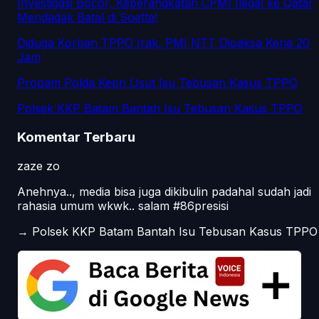
Investigasi Bocor, Keberangkatan CPMI Ilegal ke Qatar
Mendadak Batal di Soetta!
Diduga Korban TPPO Irak, PMI NTT Dipaksa Kerja 20
Jam
Propam Polda Kepri Usut Isu Tebusan Kasus TPPO
Polsek KKP Batam Bantah Isu Tebusan Kasus TPPO
Komentar Terbaru
zaze zo
Anehnya.., media bisa juga dikibulin padahal sudah jadi
rahasia umum wkwk.. salam #86presisi
→
Polsek KKP Batam Bantah Isu Tebusan Kasus TPPO