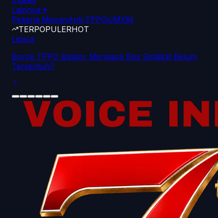
Indeks
Lainnya
▾
Pekerja Migran
Anti-TPPO
UMKM
TERPOPULER
HOT
Lipsus
Borok TPPO Batam: Mengapa Bos Sindikat Belum
Tersentuh?