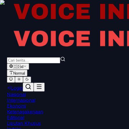
🇮🇩
id
Normal
Login
Nasional
Internasional
Ekonomi
Ketenagakerjaan
Editorial
Liputan Khusus