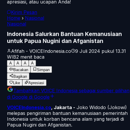
apresiasi, atau ucapan Anda!
Kirim Pesan
Home
›
Nasional
Nasional
Indonesia Salurkan Bantuan Kemanusiaan
untuk Papua Nugini dan Afganistan
Afifah - VOICEIndonesia.co
9 Juli 2024 pukul 13.31
WIB
2
menit baca
A
A
A
A
Bacakan
Simpan
Bagikan
Like
Apresiasi
Tambahkan
VOICE Indonesia
sebagai sumber pilihan
di Google
di Google
VOICEIndonesia.co
, Jakarta -
Joko Widodo (Jokowi)
melepas pengiriman bantuan kemanusiaan pemerintah
Indonesia untuk korban bencana alam yang terjadi di
Papua Nugini dan Afganistan.