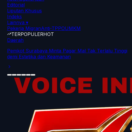
Editorial
Liputan Khusus
Indeks
Lainnya
▾
Pekerja Migran
Anti-TPPO
UMKM
TERPOPULER
HOT
Daerah
Pemkot Surabaya Minta Pagar Mal Tak Terlalu Tinggi
demi Estetika dan Keamanan