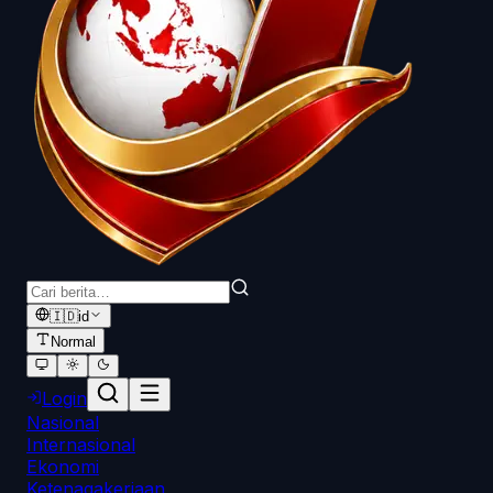
🇮🇩
id
Normal
Login
Nasional
Internasional
Ekonomi
Ketenagakerjaan