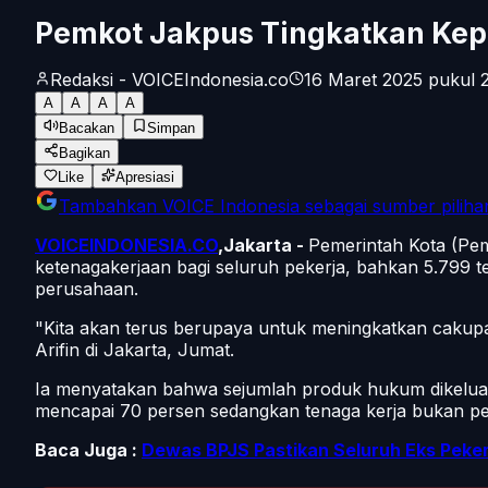
Pemkot Jakpus Tingkatkan Kep
Redaksi - VOICEIndonesia.co
16 Maret 2025 pukul 2
A
A
A
A
Bacakan
Simpan
Bagikan
Like
Apresiasi
Tambahkan
VOICE Indonesia
sebagai sumber piliha
VOICEINDONESIA.CO
,Jakarta -
Pemerintah Kota (Pem
ketenagakerjaan bagi seluruh pekerja, bahkan 5.799 ten
perusahaan.
"Kita akan terus berupaya untuk meningkatkan cakupan
Arifin di Jakarta, Jumat.
Ia menyatakan bahwa sejumlah produk hukum dikelu
mencapai 70 persen sedangkan tenaga kerja bukan pe
Baca Juga :
Dewas BPJS Pastikan Seluruh Eks Peker