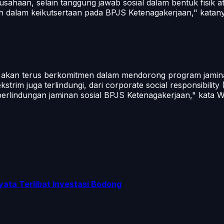
ahaan, selain tanggung jawab sosial dalam bentuk fisik a
h dalam keikutsertaan pada BPJS Ketenagakerjaan," katan
, akan terus berkomitmen dalam mendorong program jaminan
strim juga terlindungi, dari corporate social responsibilit
indungan jaminan sosial BPJS Ketenagakerjaan," kata Wali 
yata Terlibat Investasi Bodong