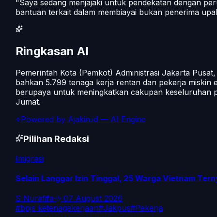
"Saya sedang menjajaki untuk pendekatan dengan perus
bantuan terkait dalam membiayai bukan penerima upa
Ringkasan AI
Pemerintah Kota (Pemkot) Administrasi Jakarta Pusat
bahkan 5.799 tenaga kerja rentan dan pekerja miskin ek
berupaya untuk meningkatkan cakupan keseluruhan perl
Jumat.
Powered by
Ajakin.id
— AI Engine
Pilihan Redaksi
Imigrasi
Selain Langgar Izin Tinggal, 25 Warga Vietnam Tern
S Nurafifa
·
07 August 2026
#
bpjs ketenagakerjaan
#
Jakpus
#
Pekerja