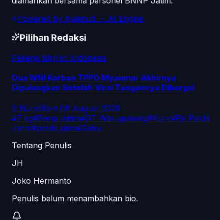
diamankan bersama personel BNNP Jatim.
Powered by
Ajakin.id
— AI Engine
Pilihan Redaksi
Pekerja Migran Indonesia
Dua WNI Korban TPPO Myanmar Akhirnya
Dipulangkan Setelah Viral Tangannya Diborgol
S Nurafifa
·
06 August 2026
#
7 kg
#
Bnnp Jatim
#
GT Warugunung
#
Kurir
#
Pjr Polda
Jatim
#
polda jatim
#
Sabu
Tentang Penulis
JH
Joko Hermanto
Penulis belum menambahkan bio.