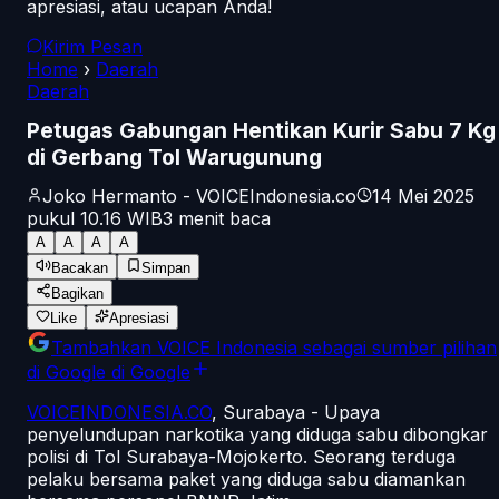
apresiasi, atau ucapan Anda!
Kirim Pesan
Home
›
Daerah
Daerah
Petugas Gabungan Hentikan Kurir Sabu 7 Kg
di Gerbang Tol Warugunung
Joko Hermanto - VOICEIndonesia.co
14 Mei 2025
pukul 10.16
WIB
3
menit baca
A
A
A
A
Bacakan
Simpan
Bagikan
Like
Apresiasi
Tambahkan
VOICE Indonesia
sebagai sumber pilihan
di Google
di Google
VOICEINDONESIA.CO
, Surabaya - Upaya
penyelundupan narkotika yang diduga sabu dibongkar
polisi di Tol Surabaya-Mojokerto. Seorang terduga
pelaku bersama paket yang diduga sabu diamankan