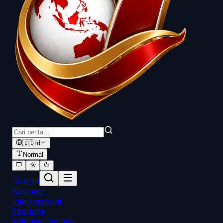
🇮🇩
id
Normal
Login
Nasional
Internasional
Ekonomi
Ketenagakerjaan