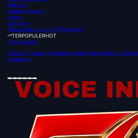
Editorial
Liputan Khusus
Indeks
Lainnya
▾
Pekerja Migran
Anti-TPPO
UMKM
TERPOPULER
HOT
Internasional
Langkah Taiwan Tingkatkan Hak Pekerja Migran Sekto
Perikanan