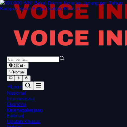
🇮🇩
id
Normal
Login
Nasional
Internasional
Ekonomi
Ketenagakerjaan
Editorial
Liputan Khusus