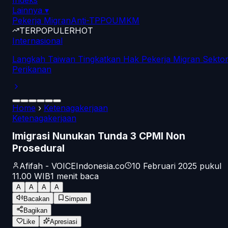
Indeks
Lainnya
▾
Pekerja Migran
Anti-TPPO
UMKM
TERPOPULER
HOT
Internasional
Langkah Taiwan Tingkatkan Hak Pekerja Migran Sekto
Perikanan
Home
›
Ketenagakerjaan
Ketenagakerjaan
Imigrasi Nunukan Tunda 3 CPMI Non
Prosedural
Afifah - VOICEIndonesia.co
10 Februari 2025 pukul
11.00
WIB
1
menit baca
A
A
A
A
Bacakan
Simpan
Bagikan
Like
Apresiasi