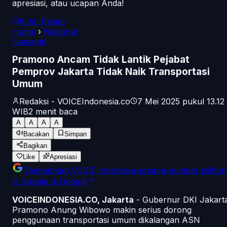
apresiasi, atau ucapan Anda!
Kirim Pesan
Home
›
Nasional
Nasional
Pramono Ancam Tidak Lantik Pejabat
Pemprov Jakarta Tidak Naik Transportasi
Umum
Redaksi - VOICEIndonesia.co
7 Mei 2025 pukul 13.12
WIB
2
menit baca
A
A
A
A
Bacakan
Simpan
Bagikan
Like
Apresiasi
Tambahkan
VOICE Indonesia
sebagai sumber pilihan
di Google
di Google
VOICEINDONESIA.CO, Jakarta
- Gubernur DKI Jakart
Pramono Anung Wibowo makin serius dorong
penggunaan transportasi umum dikalangan ASN