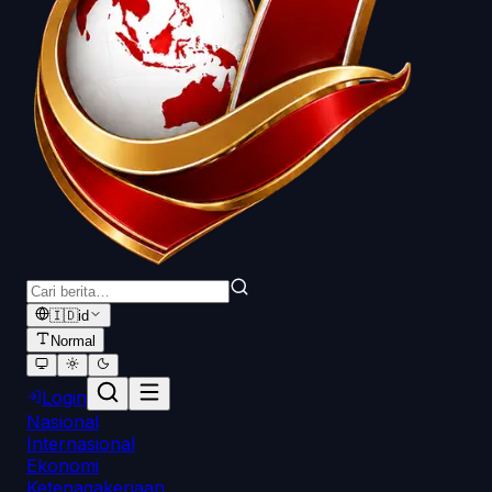
🇮🇩
id
Normal
Login
Nasional
Internasional
Ekonomi
Ketenagakerjaan