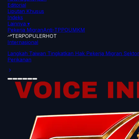
Editorial
Liputan Khusus
Indeks
Lainnya
▾
Pekerja Migran
Anti-TPPO
UMKM
TERPOPULER
HOT
Internasional
Langkah Taiwan Tingkatkan Hak Pekerja Migran Sekto
Perikanan