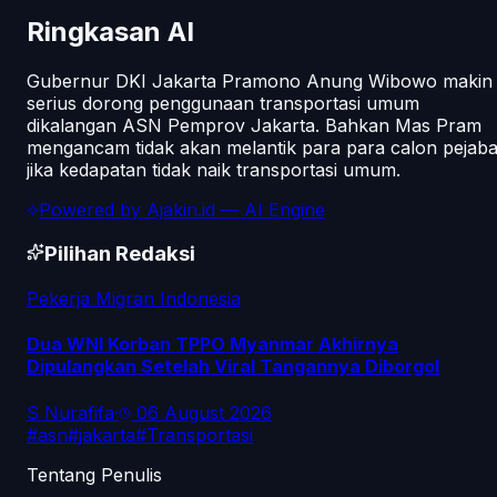
Ringkasan AI
Gubernur DKI Jakarta Pramono Anung Wibowo makin
serius dorong penggunaan transportasi umum
dikalangan ASN Pemprov Jakarta. Bahkan Mas Pram
mengancam tidak akan melantik para para calon pejaba
jika kedapatan tidak naik transportasi umum.
Powered by
Ajakin.id
— AI Engine
Pilihan Redaksi
Pekerja Migran Indonesia
Dua WNI Korban TPPO Myanmar Akhirnya
Dipulangkan Setelah Viral Tangannya Diborgol
S Nurafifa
·
06 August 2026
#
asn
#
jakarta
#
Transportasi
Tentang Penulis