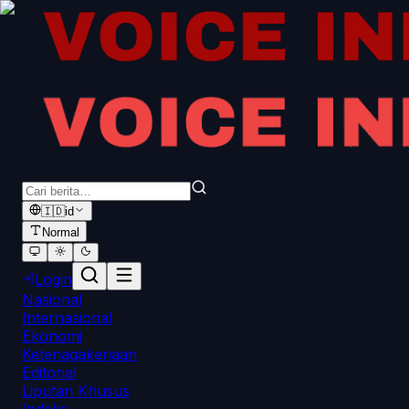
🇮🇩
id
Normal
Login
Nasional
Internasional
Ekonomi
Ketenagakerjaan
Editorial
Liputan Khusus