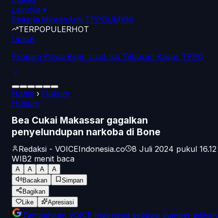
Indeks
Lainnya
▾
Pekerja Migran
Anti-TPPO
UMKM
TERPOPULER
HOT
Lipsus
Propam Polda Kepri Usut Isu Tebusan Kasus TPPO
Home
›
Hukum
Hukum
Bea Cukai Makassar gagalkan
penyelundupan narkoba di Bone
Redaksi - VOICEIndonesia.co
8 Juli 2024 pukul 16.12
WIB
2
menit baca
A
A
A
A
Bacakan
Simpan
Bagikan
Like
Apresiasi
Tambahkan
VOICE Indonesia
sebagai sumber pilihan